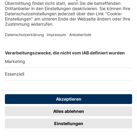
3 weitere vorhanden
Merken
7
Artikel-ID: 3180
0
CUBE 23 Reaction Hybrid SLX 750
21" | black n reflex
HOT.BIKE GmbH