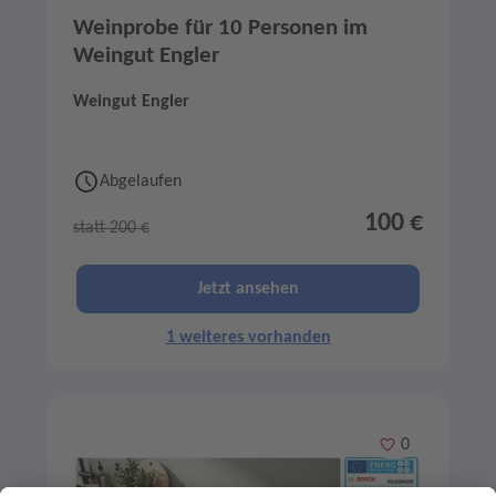
Weinprobe für 10 Personen im
Weingut Engler
Weingut Engler
Abgelaufen
100 €
statt 200 €
Jetzt ansehen
1 weiteres vorhanden
Merken
0