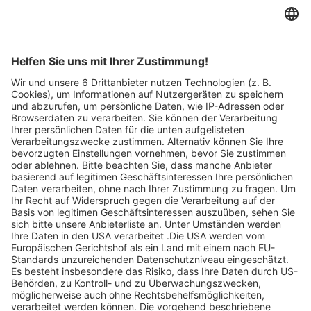
Artikel-ID: 3823
0
Bosch Downdraft -
Induktionskochstelle 80cm
PXL82BH26E
Küchen- und Badmöbelstudio Helde
Abgelaufen
1.488 €
statt 2.975 €
Jetzt ansehen