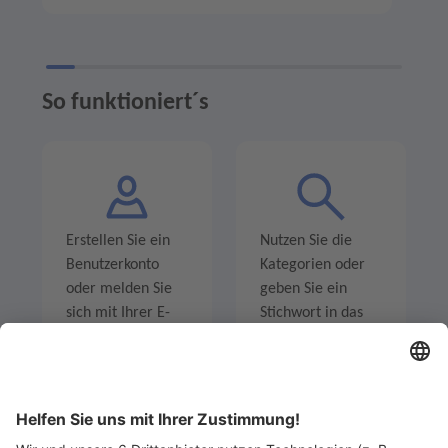
So funktioniert´s
Erstellen Sie ein
Nutzen Sie die
Benutzerkonto
Kategorien oder
oder melden Sie
geben Sie ein
sich mit Ihrer E-
Stichwort in das
Mail-Adresse an.
Suchfeld ein um
Angebote zu
entdecken.