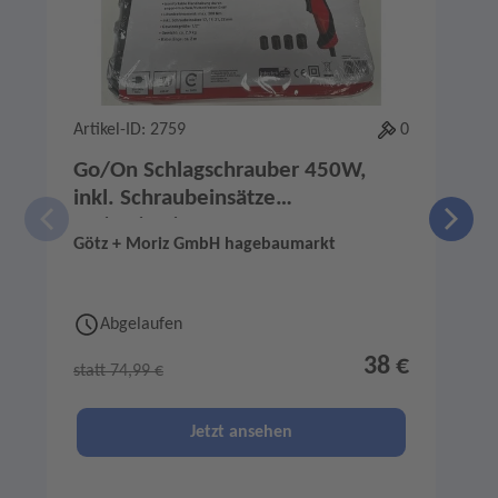
Artikel-ID: 2759
0
A
Go/On Schlagschrauber 450W,
inkl. Schraubeinsätze
17/19/21/22mm
Götz + Moriz GmbH hagebaumarkt
G
Abgelaufen
38 €
statt 74,99 €
s
Jetzt ansehen