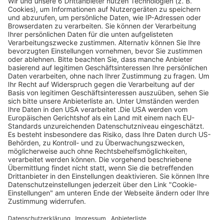
Legen Sie zum
Sind Sie am Ende
Mitbieten eine
der
Höchstgrenze für
Höchstbietende,
Ihr Gebot fest. Ein
werden Sie per E-
automatischer
Mail informiert
Bietagent bietet
und erhalten nach
für Sie bis zum
Zahlungseingang
Höchstgebot.
ein Zertifikat zum
Einlösen des
Angebots.