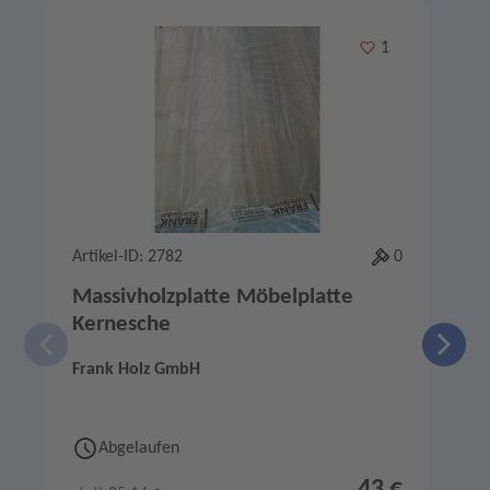
Angebote im Slider
Merken
1
Artikel-ID: 2782
0
A
Massivholzplatte Möbelplatte
Kernesche
Frank Holz GmbH
F
Abgelaufen
43 €