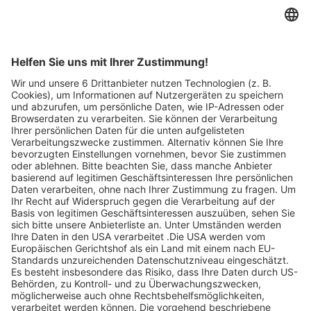
Mail-Adresse an.
Suchfeld ein um
Angebote zu
entdecken.
Legen Sie zum
Sind Sie am Ende
Mitbieten eine
der
Höchstgrenze für
Höchstbietende,
Ihr Gebot fest. Ein
werden Sie per E-
automatischer
Mail informiert
Bietagent bietet
und erhalten nach
für Sie bis zum
Zahlungseingang
Höchstgebot.
ein Zertifikat zum
Einlösen des
Angebots.