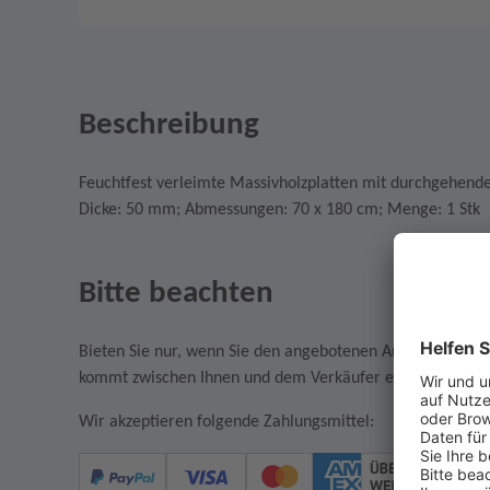
Beschreibung
Feuchtfest verleimte Massivholzplatten mit durchgehend
Dicke: 50 mm; Abmessungen: 70 x 180 cm; Menge: 1 Stk
Bitte beachten
Bieten Sie nur, wenn Sie den angebotenen Artikel auch w
kommt zwischen Ihnen und dem Verkäufer ein rechtsgültige
Wir akzeptieren folgende Zahlungsmittel: