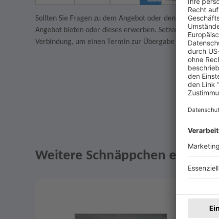
Sollten Sie Fragen zu dem Angebot oder den AGB des Verkä
Angebot bieten oder dieses erwerben. Setzen Sie sich in
Verbindung, um einen Termin zur Übergabe des Artikels z
Weitere Schnäppchen entdeck
Angebote im Slider
Merken
0