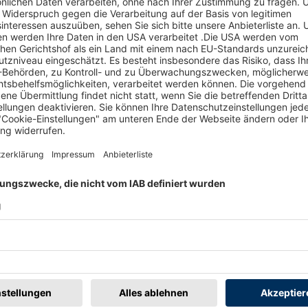
B
7
ufer haben, dann kontaktieren Sie diesen bevor Sie für das
nerhalb von 2 Wochen nach Kauf mit dem Verkäufer in
T
u vereinbaren.
E
W
en
Merken
0