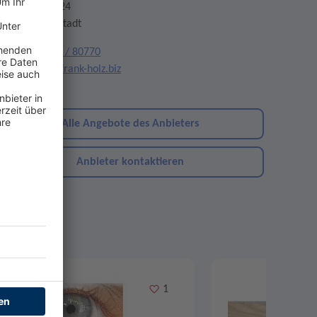
aummattstr. 24
9739 Schwörstadt
elefon:
07762 / 80770
mail:
team@frank-holz.biz
ebsite
Alle Angebote des Anbieters
Anbieter kontaktieren
Merken
1