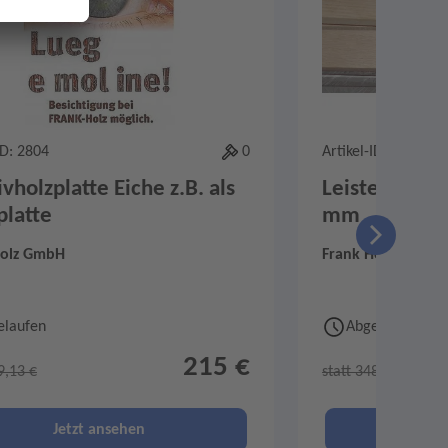
ID: 2804
0
Artikel-ID: 2821
vholzplatte Eiche z.B. als
Leisten aus E
platte
mm
Holz GmbH
Frank Holz GmbH
elaufen
Abgelaufen
215 €
9,13 €
statt 348,15 €
Jetzt ansehen
Je