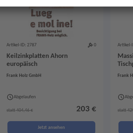
Artikel-ID: 2787
0
Artikel-
Keilzinkplatten Ahorn
Massi
europäisch
Tisch
Frank Holz GmbH
Frank 
Abgelaufen
Abg
203 €
statt 404,46 €
statt 42
Jetzt ansehen