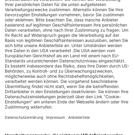
Legen Sie zum
Sind Sie am Ende
Mitbieten eine
der
Höchstgrenze für
Höchstbietende,
Ihr Gebot fest. Ein
werden Sie per E-
automatischer
Mail informiert
Bietagent bietet
und erhalten nach
für Sie bis zum
Zahlungseingang
Höchstgebot.
ein Zertifikat zum
Einlösen des
Angebots.
Page Footer