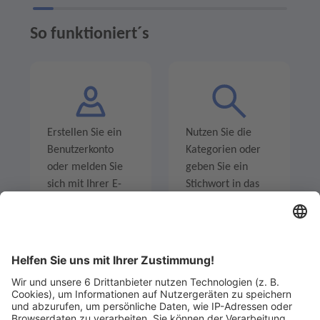
So funktioniert´s
Erstellen Sie ein
Nutzen Sie die
Benutzerkonto
Kategorien oder
oder melden Sie
geben Sie ein
sich mit Ihrer E-
Stichwort in das
Mail-Adresse an.
Suchfeld ein um
Angebote zu
entdecken.