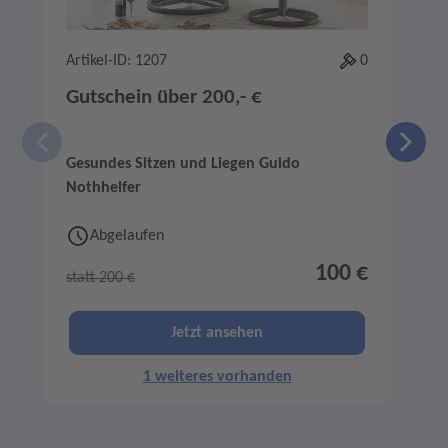
Artikel-ID: 1207
0
A
Gutschein über 200,- €
Gesundes Sitzen und Liegen Guido
S
Nothhelfer
Abgelaufen
100 €
statt 200 €
s
Jetzt ansehen
1 weiteres vorhanden