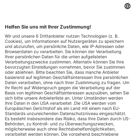
Merken
2
Artikel-ID: 4011
0
Stones in Style Schmuckset Silber
gelbvergoldet
Goldschmiede & Juwelier Stork
Abgelaufen
137 €
statt 273 €