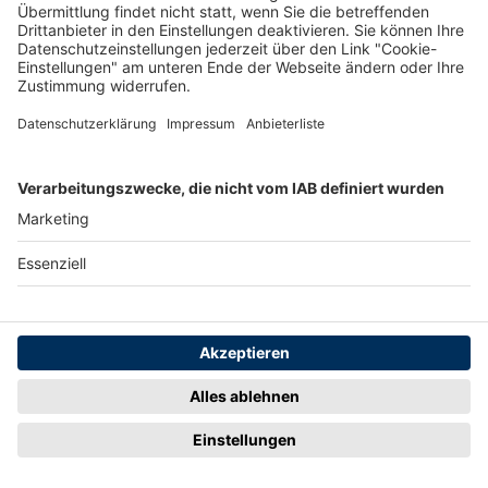
Jetzt ansehen
Merken
2
Artikel-ID: 3199
0
Junghans