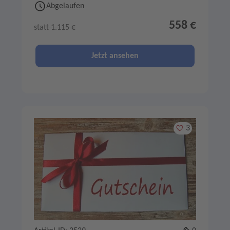
Abgelaufen
558 €
statt 1.115 €
Jetzt ansehen
Merken
3