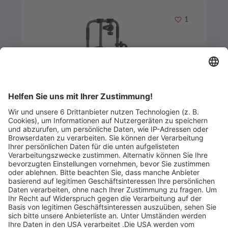
Merken
1
Artikel-ID: 2350
0
Fahrradträger Peruzzo TN:
7711949994 (2 Räder)
Autohaus Gutmann GmbH & Co.KG
Abgelaufen