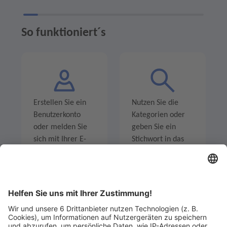
So funktioniert´s
Erstellen Sie ein
Nutzen Sie die
Benutzerkonto
Kategorien oder
oder melden Sie
geben Sie ein
sich mit Ihrer E-
Stichwort in das
Mail-Adresse an.
Suchfeld ein um
Angebote zu
entdecken.