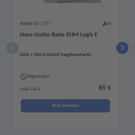
Artikel-ID: 2777
0
A
Hans Grohe Bade EHM Logis E
Götz + Moriz GmbH hagebaumarkt
G
Abgelaufen
65 €
statt 129 €
s
Jetzt ansehen