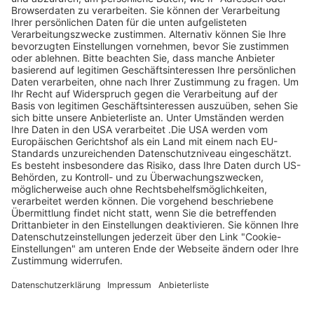
Legen Sie zum
Sind Sie am Ende
Mitbieten eine
der
Höchstgrenze für
Höchstbietende,
Ihr Gebot fest. Ein
werden Sie per E-
automatischer
Mail informiert
Bietagent bietet
und erhalten nach
für Sie bis zum
Zahlungseingang
Höchstgebot.
ein Zertifikat zum
Einlösen des
Angebots.
Page Footer