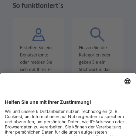
So funktioniert´s
Erstellen Sie ein
Nutzen Sie die
Benutzerkonto
Kategorien oder
oder melden Sie
geben Sie ein
sich mit Ihrer E-
Stichwort in das
Mail-Adresse an.
Suchfeld ein um
Angebote zu
entdecken.