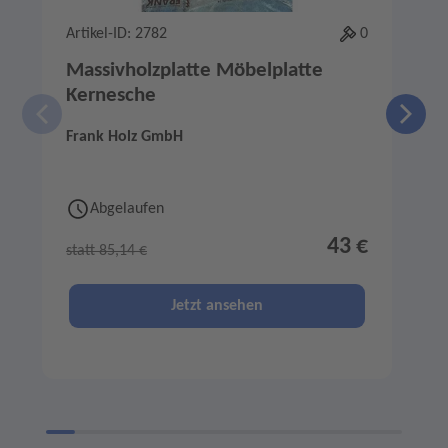
Artikel-ID: 2782
0
A
Massivholzplatte Möbelplatte
Kernesche
Frank Holz GmbH
F
Abgelaufen
43 €
statt 85,14 €
s
Jetzt ansehen