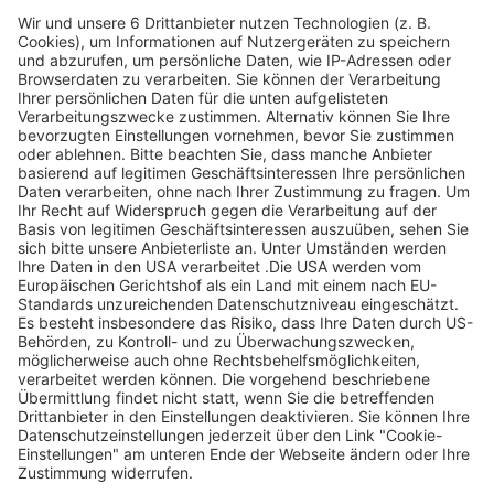
Legen Sie zum
Sind Sie am Ende
Mitbieten eine
der
Höchstgrenze für
Höchstbietende,
Ihr Gebot fest. Ein
werden Sie per E-
automatischer
Mail informiert
Bietagent bietet
und erhalten nach
für Sie bis zum
Zahlungseingang
Höchstgebot.
ein Zertifikat zum
Einlösen des
Angebots.