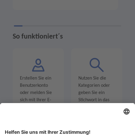
So funktioniert´s
Erstellen Sie ein
Nutzen Sie die
Benutzerkonto
Kategorien oder
oder melden Sie
geben Sie ein
sich mit Ihrer E-
Stichwort in das
Mail-Adresse an.
Suchfeld ein um
Angebote zu
entdecken.