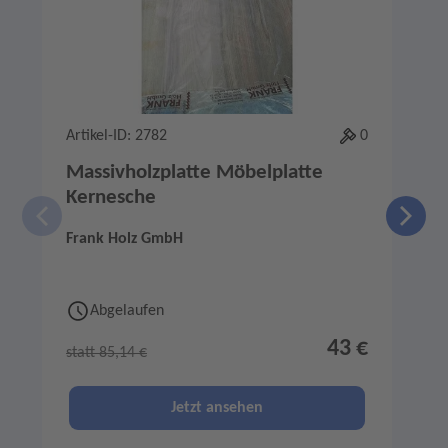
Artikel-ID: 2782
0
A
Massivholzplatte Möbelplatte
Kernesche
Frank Holz GmbH
F
Abgelaufen
43 €
statt 85,14 €
s
Jetzt ansehen