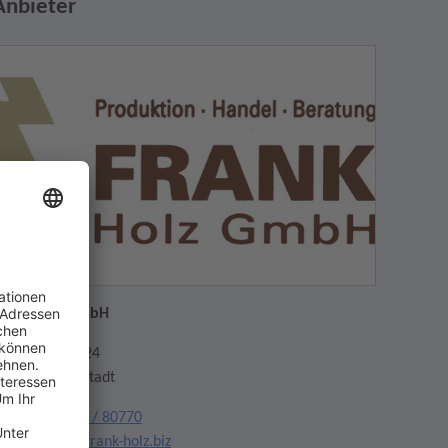
Anbieter
rank Holz GmbH
aummattstr. 24
9739 Schwörstadt
elefon:
07762 / 80770
mail:
team@frank-holz.biz