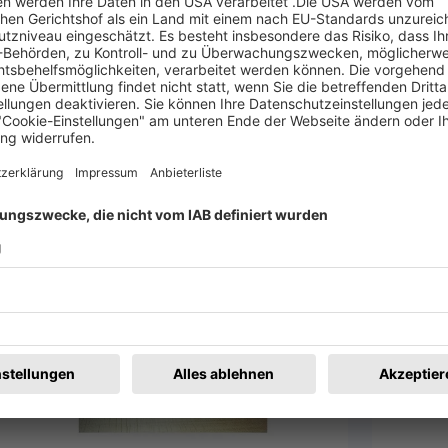
u vereinbaren.
W
en
Merken
2