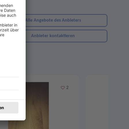
ebsite
Alle Angebote des Anbieters
Anbieter kontaktieren
Merken
2