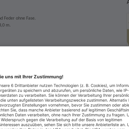
nd Feder ohne Fase.
3,0 m.
irklich kaufen möchten. Wenn Sie die Auktion gewinnen, dann
r Vertrag zustande, der Sie zum Kauf verpflichtet.
F
B
7
ufer haben, dann kontaktieren Sie diesen bevor Sie für das
T
nerhalb von 2 Wochen nach Kauf mit dem Verkäufer in
E