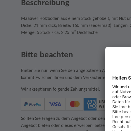
Beschreibung
Massiver Holzboden aus einem Stück gehobelt, mit Nut u
Dicke: 21 mm dick; Breite: 160 mm (Federmaß); Längen: 
Menge: 5 Stück / ca. 2,25 m² Deckfläche
Bitte beachten
Bieten Sie nur, wenn Sie den angebotenen Artikel auch w
kommt zwischen Ihnen und dem Verkäufer ein rechtsgültige
Wir akzeptieren folgende Zahlungsmittel:
Sollten Sie Fragen zu dem Angebot oder den AGB des Verkä
Angebot bieten oder dieses erwerben. Setzen Sie sich in