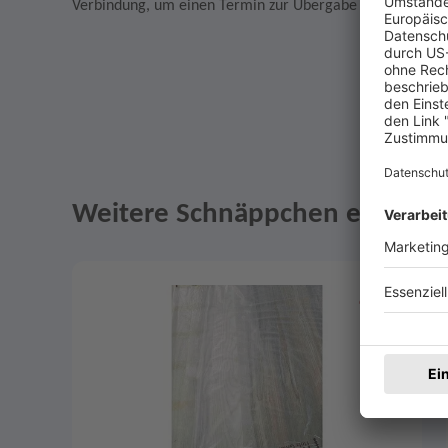
Verbindung, um einen Termin zur Übergabe des Artikels z
Weitere Schnäppchen entdeck
Angebote im Slider
Merken
1