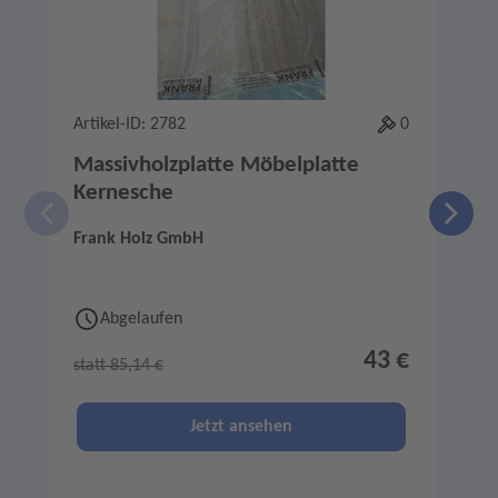
Artikel-ID: 2782
0
A
Massivholzplatte Möbelplatte
Kernesche
Frank Holz GmbH
F
Abgelaufen
43 €
statt 85,14 €
s
Jetzt ansehen