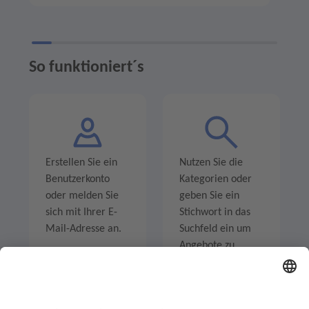
So funktioniert´s
Erstellen Sie ein
Nutzen Sie die
Benutzerkonto
Kategorien oder
oder melden Sie
geben Sie ein
sich mit Ihrer E-
Stichwort in das
Mail-Adresse an.
Suchfeld ein um
Angebote zu
entdecken.