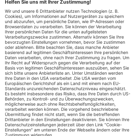
Legen Sie zum
Sind Sie am Ende
Mitbieten eine
der
Höchstgrenze für
Höchstbietende,
Ihr Gebot fest. Ein
werden Sie per E-
automatischer
Mail informiert
Bietagent bietet
und erhalten nach
für Sie bis zum
Zahlungseingang
Höchstgebot.
ein Zertifikat zum
Einlösen des
Angebots.