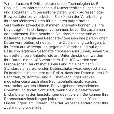
Artikel-ID: 3465
0
Cup Cadet Mähroboter XR5 4000
Wolfsperger Landmaschinen
Abgelaufen
1.600 €
statt 3.199 €
Jetzt ansehen