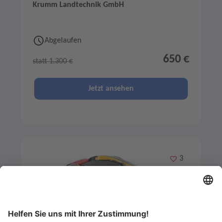
Krumm Landtechnik GmbH
Abgelaufen
650 €
statt 1.300 €
Jetzt ansehen
Merken
3