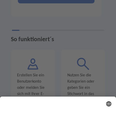
So funktioniert´s
Erstellen Sie ein
Nutzen Sie die
Benutzerkonto
Kategorien oder
oder melden Sie
geben Sie ein
sich mit Ihrer E-
Stichwort in das
Mail-Adresse an.
Suchfeld ein um
Angebote zu
entdecken.