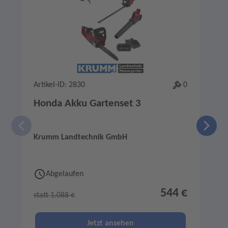
Artikel-ID: 2830
0
A
Honda Akku Gartenset 3
Krumm Landtechnik GmbH
Abgelaufen
544 €
statt 1.088 €
s
Jetzt ansehen