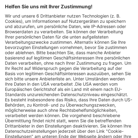
Legen Sie zum
Sind Sie am Ende
Mitbieten eine
der
Höchstgrenze für
Höchstbietende,
Ihr Gebot fest. Ein
werden Sie per E-
automatischer
Mail informiert
Bietagent bietet
und erhalten nach
für Sie bis zum
Zahlungseingang
Höchstgebot.
ein Zertifikat zum
Einlösen des
Angebots.