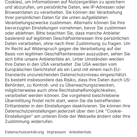
Legen Sie zum
Sind Sie am Ende
Mitbieten eine
der
Höchstgrenze für
Höchstbietende,
Ihr Gebot fest. Ein
werden Sie per E-
automatischer
Mail informiert
Bietagent bietet
und erhalten nach
für Sie bis zum
Zahlungseingang
Höchstgebot.
ein Zertifikat zum
Einlösen des
Angebots.