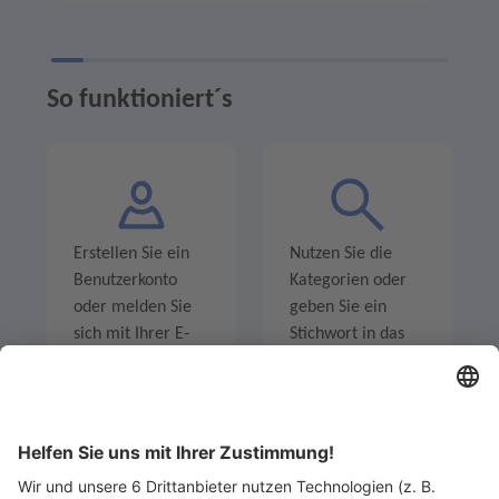
So funktioniert´s
Erstellen Sie ein
Nutzen Sie die
Benutzerkonto
Kategorien oder
oder melden Sie
geben Sie ein
sich mit Ihrer E-
Stichwort in das
Mail-Adresse an.
Suchfeld ein um
Angebote zu
entdecken.