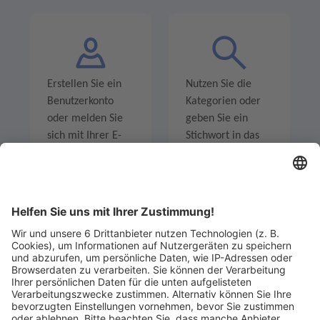
Erstellen Sie ein
Nutzen Sie die
Benutzerkonto
Kategorien oder
oder melden Sie
geben Sie ein
sich mit Ihrer E-
Stichwort in das
Mail-Adresse an.
Suchfeld ein um
Angebote zu
entdecken.
Legen Sie zum
Sind Sie am Ende
Mitbieten eine
der