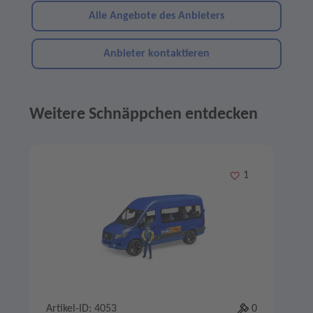
Alle Angebote des Anbieters
Anbieter kontaktieren
Weitere Schnäppchen entdecken
Angebote im Slider
Merken
1
Artikel-ID: 4053
0
A