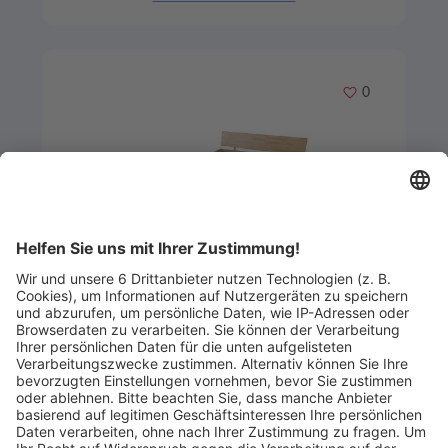
Merken
0
Artikel-ID: 4033
0
Schreiner-Bettgestell Felix in Eiche
Bettwarenvertrieb Müllheim