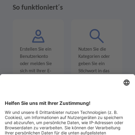
So funktioniert´s
Erstellen Sie ein
Nutzen Sie die
Benutzerkonto
Kategorien oder
oder melden Sie
geben Sie ein
sich mit Ihrer E-
Stichwort in das
Mail-Adresse an.
Suchfeld ein um
Angebote zu
entdecken.