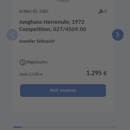
Artikel-ID: 3385
0
A
Junghans Herrenuhr, 1972
Competition, 027/4509.00
Juwelier Seilnacht
J
Abgelaufen
1.295 €
statt 2.590 €
s
Jetzt ansehen