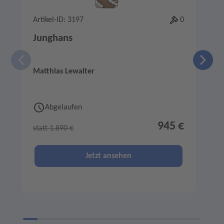
Artikel-ID: 3197
0
A
Junghans
Matthias Lewalter
M
Abgelaufen
945 €
statt 1.890 €
s
Jetzt ansehen