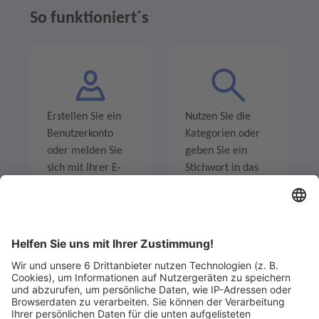
So funktioniert´s
Erstellen Sie ein
Nutzen Sie die
Benutzerkonto
Kategorien oder
oder melden Sie
geben Sie ein
sich mit Ihrer E-
Stichwort in das
Mail-Adresse an.
Suchfeld ein um
Angebote zu
entdecken.