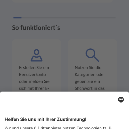
So funktioniert´s
Erstellen Sie ein
Nutzen Sie die
Benutzerkonto
Kategorien oder
oder melden Sie
geben Sie ein
sich mit Ihrer E-
Stichwort in das
Mail-Adresse an.
Suchfeld ein um
Angebote zu
entdecken.