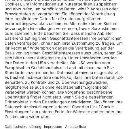
Legen Sie zum
Sind Sie am Ende
Mitbieten eine
der
Höchstgrenze für
Höchstbietende,
Ihr Gebot fest. Ein
werden Sie per E-
automatischer
Mail informiert
Bietagent bietet
und erhalten nach
für Sie bis zum
Zahlungseingang
Höchstgebot.
ein Zertifikat zum
Einlösen des
Angebots.