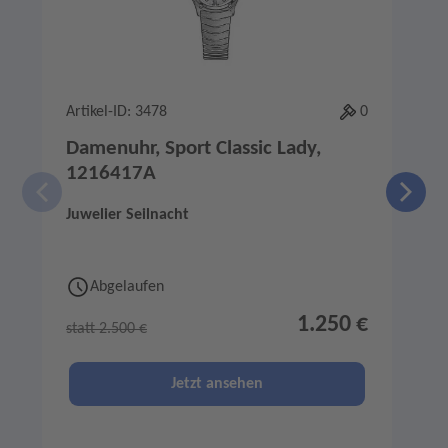
Artikel-ID: 3478
0
A
Damenuhr, Sport Classic Lady,
1216417A
Juwelier Seilnacht
J
Abgelaufen
1.250 €
statt 2.500 €
s
Jetzt ansehen