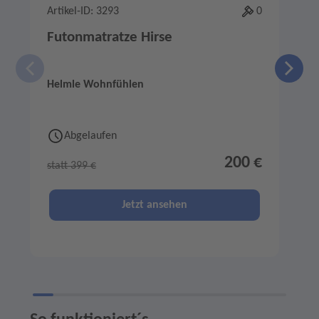
Artikel-ID: 3293
0
A
Futonmatratze Hirse
Helmle Wohnfühlen
B
Abgelaufen
200 €
statt 399 €
s
Jetzt ansehen