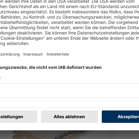
W
en
Merken
1