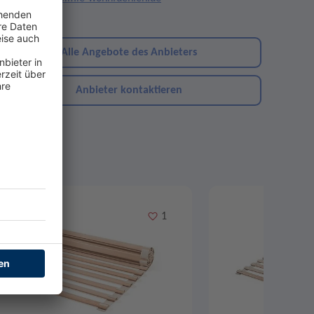
ebsite
Alle Angebote des Anbieters
Anbieter kontaktieren
Merken
1