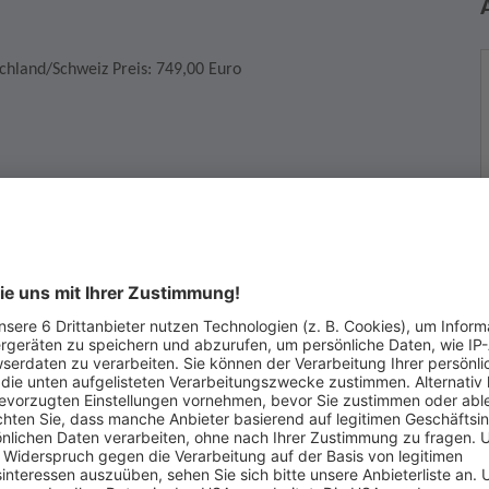
chland/Schweiz Preis: 749,00 Euro
irklich kaufen möchten. Wenn Sie die Auktion gewinnen, dann
r Vertrag zustande, der Sie zum Kauf verpflichtet.
H
W
ufer haben, dann kontaktieren Sie diesen bevor Sie für das
7
nerhalb von 2 Wochen nach Kauf mit dem Verkäufer in
u vereinbaren.
T
E