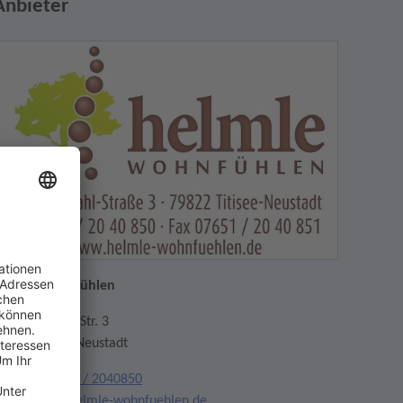
Anbieter
elmle Wohnfühlen
ilhelm-Stahl-Str. 3
9822 Titisee-Neustadt
elefon:
07651 / 2040850
mail:
info@helmle-wohnfuehlen.de