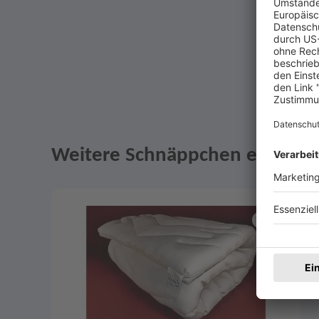
Weitere Schnäppchen entdeck
Angebote im Slider
Merken
1