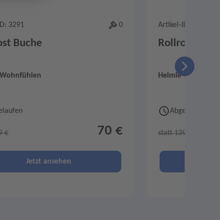
ID: 3291
0
Artikel-ID: 3292
ost Buche
Rollrost Buc
 Wohnfühlen
Helmle Wohnfühl
elaufen
Abgelaufen
70 €
9 €
statt 139 €
Jetzt ansehen
Je