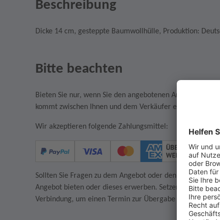
Beschreibung
Dicke 14 cm, gesteppte Baumwollhülle, Produktion: Deuts
Bitte beachten
Bieten Sie nur, wenn Sie den angebotenen Artikel auch w
kommt zwischen Ihnen und dem Verkäufer ein rechtsgültige
Wir akzeptieren folgende Zahlungsmittel:
Sollten Sie Fragen zu dem Angebot oder den AGB des Verkä
Angebot bieten oder dieses erwerben. Setzen Sie sich in
Verbindung, um einen Termin zur Übergabe des Artikels z