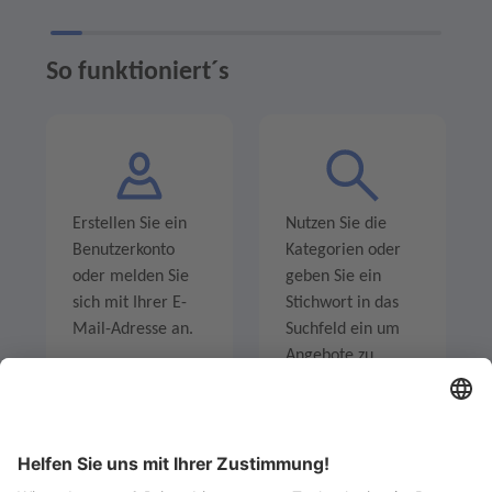
So funktioniert´s
Erstellen Sie ein
Nutzen Sie die
Benutzerkonto
Kategorien oder
oder melden Sie
geben Sie ein
sich mit Ihrer E-
Stichwort in das
Mail-Adresse an.
Suchfeld ein um
Angebote zu
entdecken.