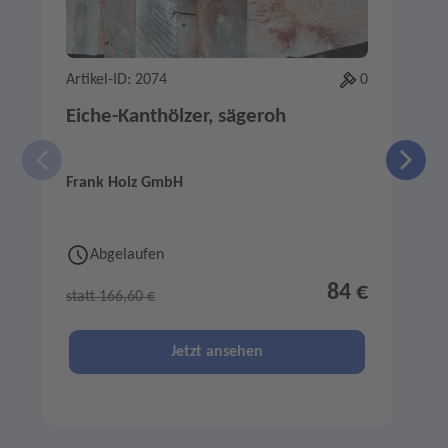
Artikel-ID: 2074
0
A
Eiche-Kanthölzer, sägeroh
Frank Holz GmbH
F
Abgelaufen
84 €
statt 166,60 €
s
Jetzt ansehen