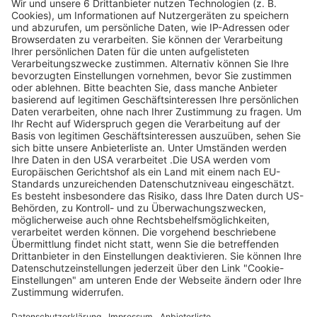
Legen Sie zum
Sind Sie am Ende
Mitbieten eine
der
Höchstgrenze für
Höchstbietende,
Ihr Gebot fest. Ein
werden Sie per E-
automatischer
Mail informiert
Bietagent bietet
und erhalten nach
für Sie bis zum
Zahlungseingang
Höchstgebot.
ein Zertifikat zum
Einlösen des
Angebots.
Page Footer