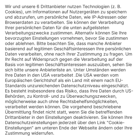
Legen Sie zum
Sind Sie am Ende
Mitbieten eine
der
Höchstgrenze für
Höchstbietende,
Ihr Gebot fest. Ein
werden Sie per E-
automatischer
Mail informiert
Bietagent bietet
und erhalten nach
für Sie bis zum
Zahlungseingang
Höchstgebot.
ein Zertifikat zum
Einlösen des
Angebots.