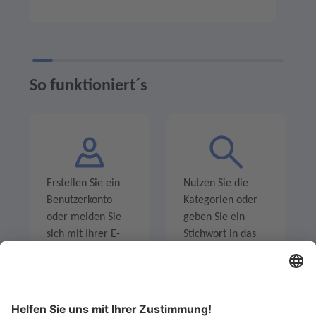
So funktioniert´s
Erstellen Sie ein
Nutzen Sie die
Benutzerkonto
Kategorien oder
oder melden Sie
geben Sie ein
sich mit Ihrer E-
Stichwort in das
Mail-Adresse an.
Suchfeld ein um
Angebote zu
entdecken.