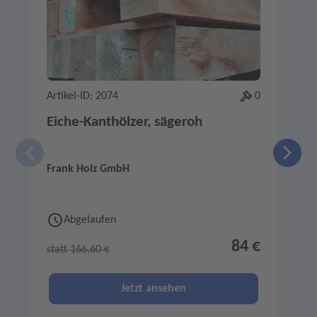
Artikel-ID: 2074
0
A
Eiche-Kanthölzer, sägeroh
Frank Holz GmbH
F
Abgelaufen
84 €
statt 166,60 €
s
Jetzt ansehen