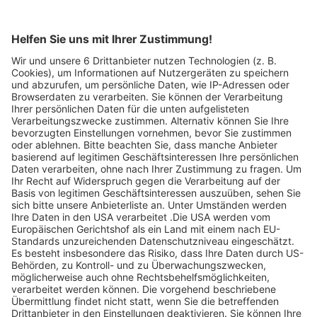
entdecken.
Legen Sie zum
Sind Sie am Ende
Mitbieten eine
der
Höchstgrenze für
Höchstbietende,
Ihr Gebot fest. Ein
werden Sie per E-
automatischer
Mail informiert
Bietagent bietet
und erhalten nach
für Sie bis zum
Zahlungseingang
Höchstgebot.
ein Zertifikat zum
Einlösen des
Angebots.