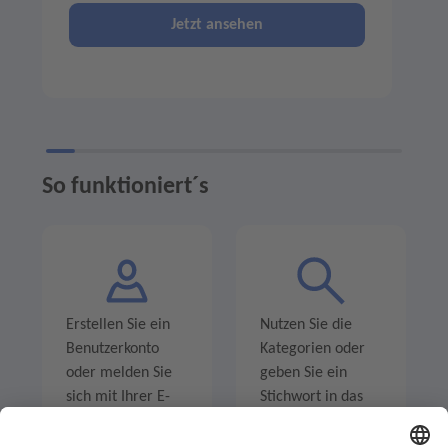
Jetzt ansehen
So funktioniert´s
Erstellen Sie ein
Nutzen Sie die
Benutzerkonto
Kategorien oder
oder melden Sie
geben Sie ein
sich mit Ihrer E-
Stichwort in das
Mail-Adresse an.
Suchfeld ein um
Angebote zu