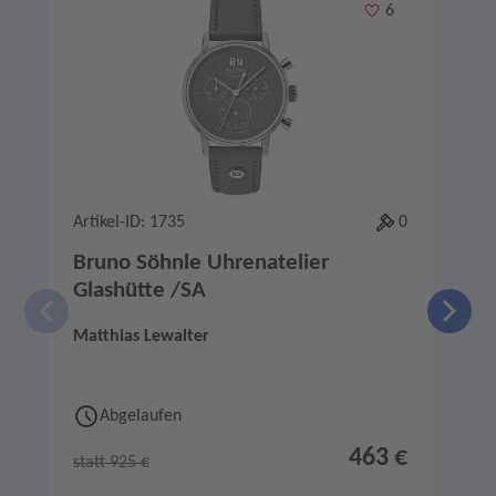
Merken
6
Artikel-ID: 1735
0
A
Bruno Söhnle Uhrenatelier
Glashütte /SA
Matthias Lewalter
S
Abgelaufen
463 €
statt 925 €
s