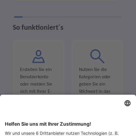
So funktioniert´s
Erstellen Sie ein
Nutzen Sie die
Benutzerkonto
Kategorien oder
oder melden Sie
geben Sie ein
sich mit Ihrer E-
Stichwort in das
Mail-Adresse an.
Suchfeld ein um
Angebote zu
entdecken.