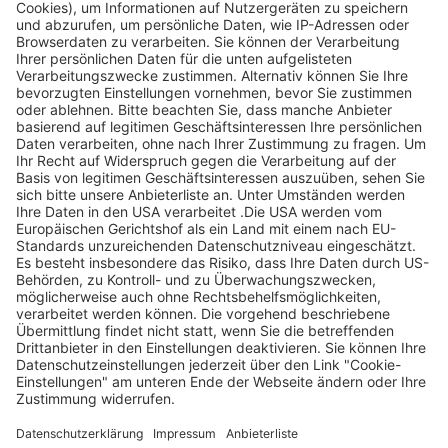
Legen Sie zum
Sind Sie am Ende
Mitbieten eine
der
Höchstgrenze für
Höchstbietende,
Ihr Gebot fest. Ein
werden Sie per E-
automatischer
Mail informiert
Bietagent bietet
und erhalten nach
für Sie bis zum
Zahlungseingang
Höchstgebot.
ein Zertifikat zum
Einlösen des
Angebots.