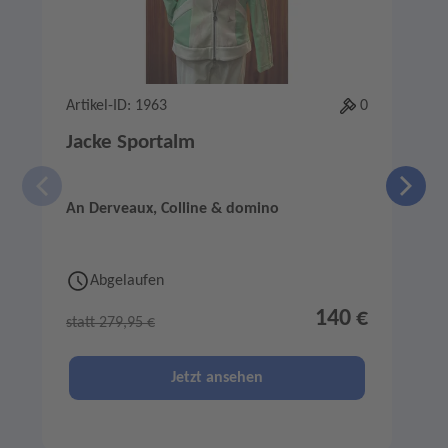
Artikel-ID: 1963
0
A
Jacke Sportalm
An Derveaux, Colline & domino
d
Abgelaufen
140 €
statt 279,95 €
s
Jetzt ansehen