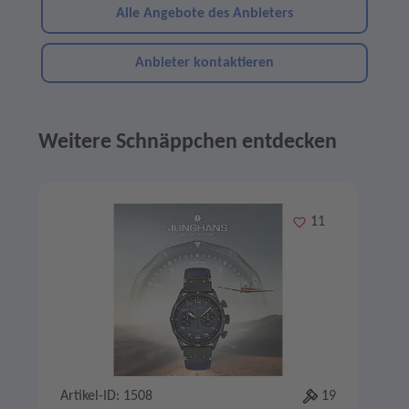
Alle Angebote des Anbieters
Anbieter kontaktieren
Weitere Schnäppchen entdecken
Angebote im Slider
Merken
11
Artikel-ID: 1508
19
A