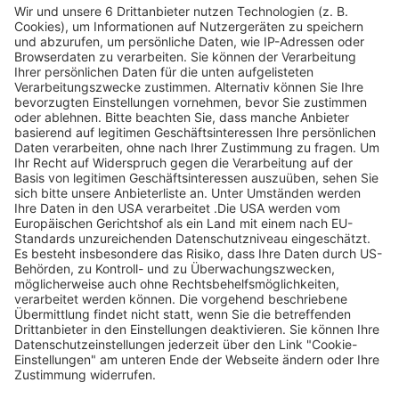
Legen Sie zum
Sind Sie am Ende
Mitbieten eine
der
Höchstgrenze für
Höchstbietende,
Ihr Gebot fest. Ein
werden Sie per E-
automatischer
Mail informiert
Bietagent bietet
und erhalten nach
für Sie bis zum
Zahlungseingang
Höchstgebot.
ein Zertifikat zum
Einlösen des
Angebots.