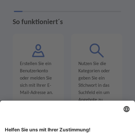
So funktioniert´s
Erstellen Sie ein
Nutzen Sie die
Benutzerkonto
Kategorien oder
oder melden Sie
geben Sie ein
sich mit Ihrer E-
Stichwort in das
Mail-Adresse an.
Suchfeld ein um
Angebote zu
entdecken.