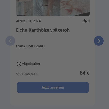
Artikel-ID: 2074
0
A
Eiche-Kanthölzer, sägeroh
Frank Holz GmbH
F
Abgelaufen
84 €
statt 166,60 €
s
Jetzt ansehen