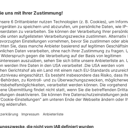
Artikel-ID: 3843
0
Samsung Einbau-Geschirrspüler
Art.Nr. DW60BG730
Küchen- und Badmöbelstudio Helde
Abgelaufen
550 €
statt 1.099 €
Jetzt ansehen
1 weiteres vorhanden