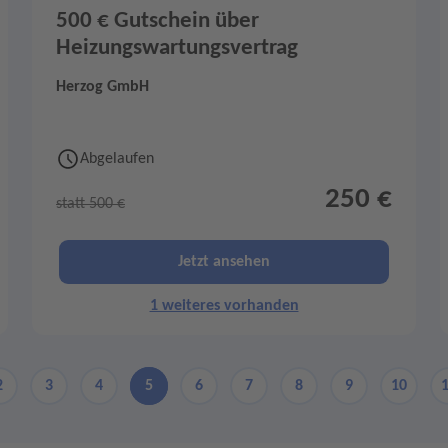
500 € Gutschein über
Heizungswartungsvertrag
Herzog GmbH
Abgelaufen
250 €
statt 500 €
Jetzt ansehen
1 weiteres vorhanden
2
3
4
5
6
7
8
9
10