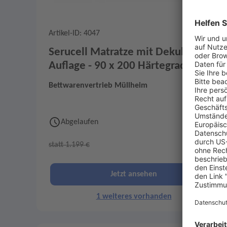
Artikel-ID: 4047
0
Serucell Matratze mit Dekubitus-
Auflage - 90 x 200 Härtegrad 3
Bettwarenvertrieb Müllheim
Abgelaufen
600 €
statt 1.199 €
Jetzt ansehen
1 weiteres vorhanden