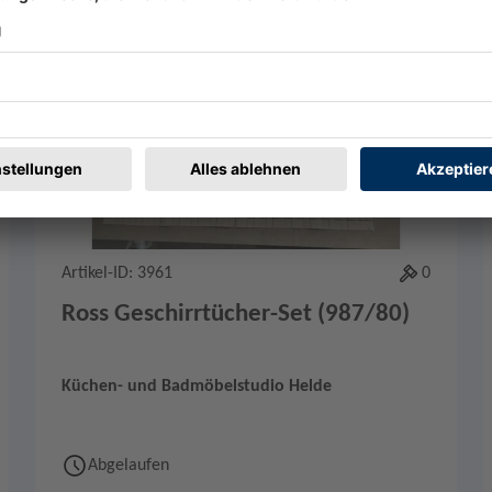
Merken
0
Artikel-ID: 3961
0
Ross Geschirrtücher-Set (987/80)
Küchen- und Badmöbelstudio Helde
Abgelaufen