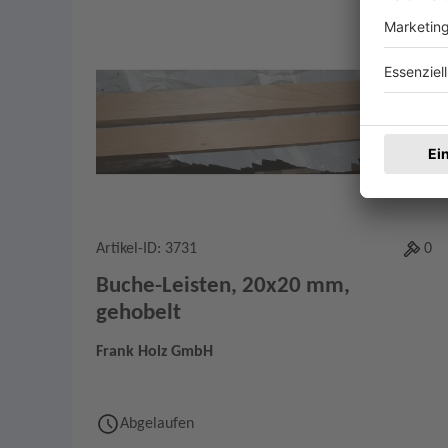
Merken
0
Artikel-ID: 3731
0
Buche-Leisten, 20x20 mm,
gehobelt
Frank Holz GmbH
Abgelaufen