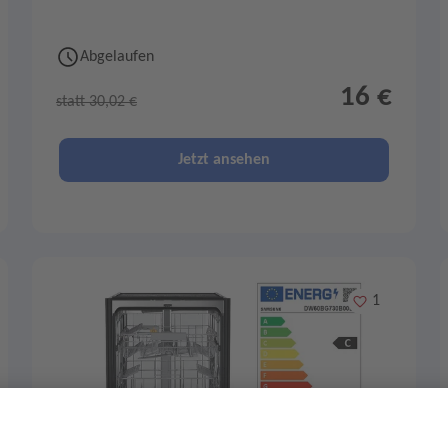
Abgelaufen
16 €
statt 30,02 €
Jetzt ansehen
Merken
1