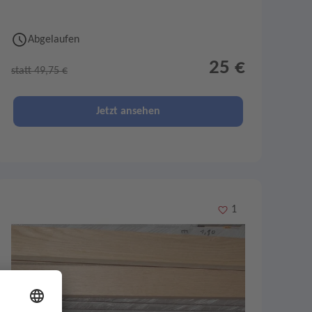
Abgelaufen
25 €
statt 49,75 €
Jetzt ansehen
Merken
1