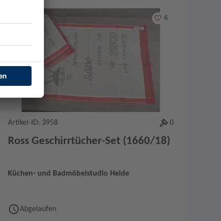
Merken
4
Artikel-ID: 3958
0
Ross Geschirrtücher-Set (1660/18)
Küchen- und Badmöbelstudio Helde
Abgelaufen