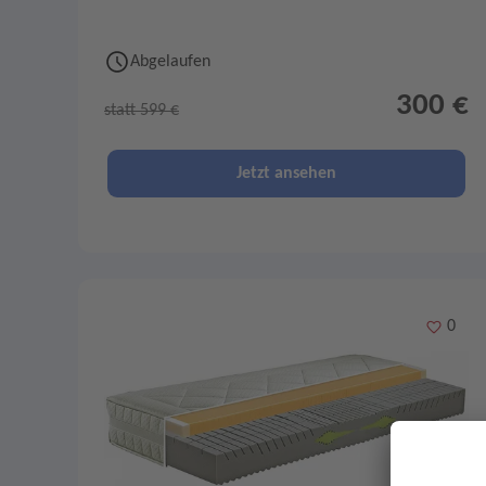
Abgelaufen
300 €
statt 599 €
Jetzt ansehen
Merken
0