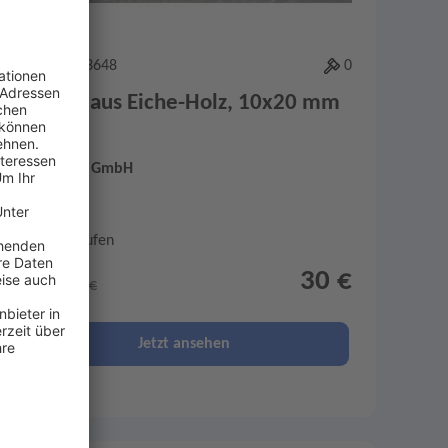
Artikel-ID: 3648
0
Leisten aus Eiche-Holz, 10x20 mm
Frank Holz GmbH
Abgelaufen
30 €
statt 58,91 €
Jetzt ansehen