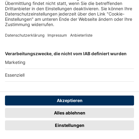
Jetzt ansehen
4 weitere vorhanden
Merken
2
Artikel-ID: 3871
0
Bosch Induktionskochstelle 80cm,
PXV82BDV1E