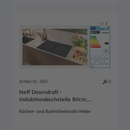
Merken
3
Artikel-ID: 3867
0
Neff Downdraft -
Induktionskochstelle 80cm,
V58YHQ4B0
Küchen- und Badmöbelstudio Helde