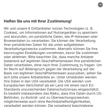
Merken
10
Artikel-ID: 3821
0
Miele Einbau-Geschirrspüler,
G7197ScViXXLED
Küchen- und Badmöbelstudio Helde
Abgelaufen
750 €
statt 1.499 €