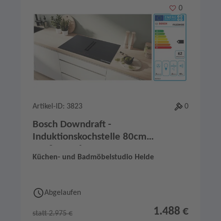
Merken
0
Artikel-ID: 3823
0
Bosch Downdraft -
Induktionskochstelle 80cm
PXL82BH26E
Küchen- und Badmöbelstudio Helde
Abgelaufen
1.488 €
statt 2.975 €