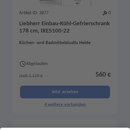
Artikel-ID: 3877
0
Liebherr Einbau-Kühl-Gefrierschrank
178 cm, IRE5100-22
Küchen- und Badmöbelstudio Helde
Abgelaufen
560 €
statt 1.119 €
Jetzt ansehen
4 weitere vorhanden