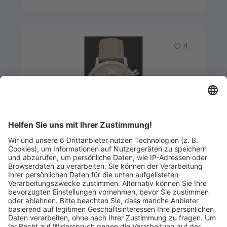
Merken
4
Artikel-ID: 3541
0
Bruno Söhne (Glashütte) 17-13178-
141 Herrenarmbanduhr
Juwelier Ihringer