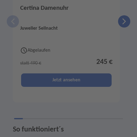
Certina Damenuhr
Juwelier Seilnacht
J
Abgelaufen
245 €
statt 490 €
s
Jetzt ansehen
So funktioniert´s