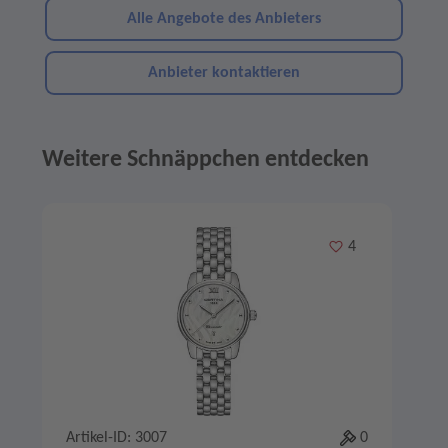
Alle Angebote des Anbieters
Anbieter kontaktieren
Weitere Schnäppchen entdecken
Angebote im Slider
Merken
4
Artikel-ID: 3007
0
A