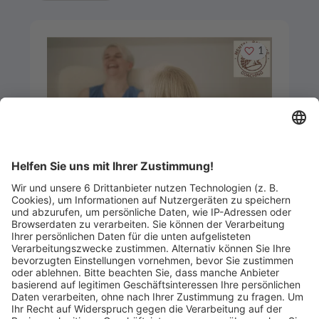
Merken
1
Artikel-ID: 3744
0
295,- € Gutschein Hypnose-Coaching
Einzelsitzung à 90-120 Minuten
Praxis für Mentale Balance
Abgelaufen