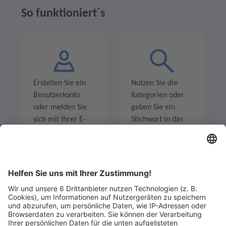
So funktioniert´s
Erstellen Sie ein
Nutzen Sie die
Benutzerkonto
Kategorien oder
oder melden Sie
geben Sie ein
sich mit Ihrer E-
Stichwort in das
Mail-Adresse an.
Suchfeld ein um
Angebote zu
entdecken.