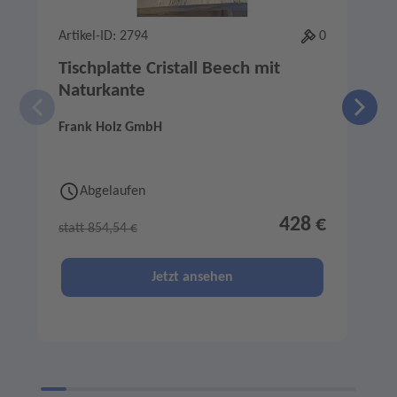
Artikel-ID: 2794
0
A
Tischplatte Cristall Beech mit
Naturkante
Frank Holz GmbH
F
Abgelaufen
428 €
statt 854,54 €
s
Jetzt ansehen