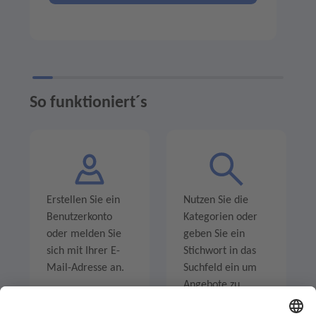
So funktioniert´s
Erstellen Sie ein
Nutzen Sie die
Benutzerkonto
Kategorien oder
oder melden Sie
geben Sie ein
sich mit Ihrer E-
Stichwort in das
Mail-Adresse an.
Suchfeld ein um
Angebote zu
entdecken.