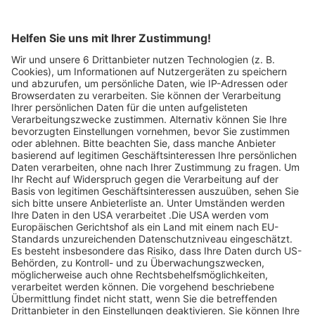
Legen Sie zum
Sind Sie am Ende
Mitbieten eine
der
Höchstgrenze für
Höchstbietende,
Ihr Gebot fest. Ein
werden Sie per E-
automatischer
Mail informiert
Bietagent bietet
und erhalten nach
für Sie bis zum
Zahlungseingang
Höchstgebot.
ein Zertifikat zum
Einlösen des
Angebots.