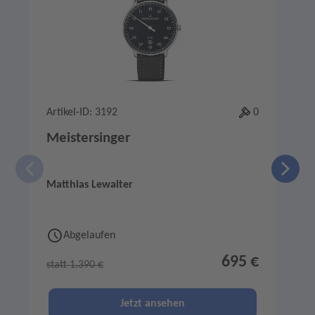
Artikel-ID: 3192
0
A
Meistersinger
Matthias Lewalter
M
Abgelaufen
695 €
statt 1.390 €
s
Jetzt ansehen