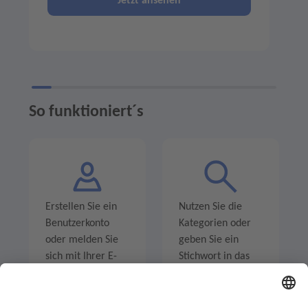
Jetzt ansehen
So funktioniert´s
Erstellen Sie ein
Nutzen Sie die
Benutzerkonto
Kategorien oder
oder melden Sie
geben Sie ein
sich mit Ihrer E-
Stichwort in das
Mail-Adresse an.
Suchfeld ein um
Angebote zu
entdecken.