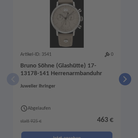
Artikel-ID: 3541
0
A
Bruno Söhne (Glashütte) 17-
13178-141 Herrenarmbanduhr
Juwelier Ihringer
R
Abgelaufen
463 €
statt 925 €
s