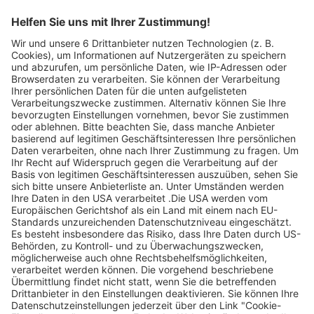
Legen Sie zum
Sind Sie am Ende
Mitbieten eine
der
Höchstgrenze für
Höchstbietende,
Ihr Gebot fest. Ein
werden Sie per E-
automatischer
Mail informiert
Bietagent bietet
und erhalten nach
für Sie bis zum
Zahlungseingang
Höchstgebot.
ein Zertifikat zum
Einlösen des
Angebots.