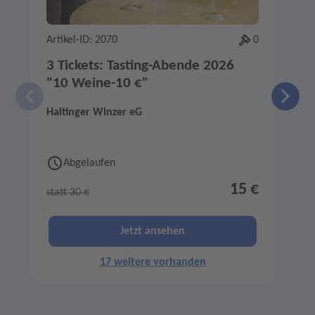
Artikel-ID: 2070
0
A
3 Tickets: Tasting-Abende 2026
"10 Weine-10 €"
Haltinger Winzer eG
M
Abgelaufen
15 €
statt 30 €
s
Jetzt ansehen
17 weitere vorhanden