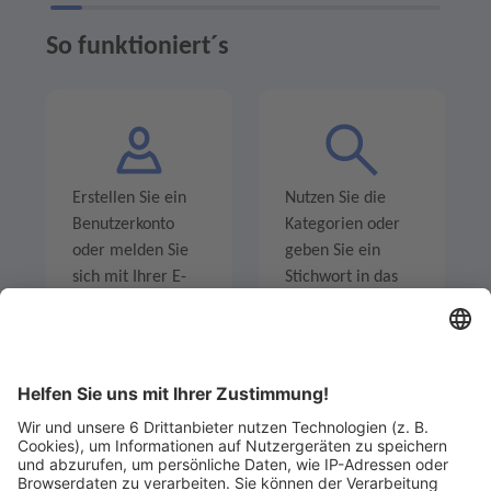
So funktioniert´s
Erstellen Sie ein
Nutzen Sie die
Benutzerkonto
Kategorien oder
oder melden Sie
geben Sie ein
sich mit Ihrer E-
Stichwort in das
Mail-Adresse an.
Suchfeld ein um
Angebote zu
entdecken.