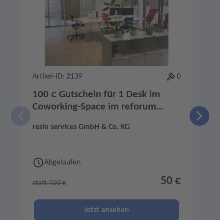
Artikel-ID: 2139
0
A
100 € Gutschein für 1 Desk im
Coworking-Space im reforum
Binzen
resin services GmbH & Co. KG
G
N
Abgelaufen
50 €
statt 100 €
s
Jetzt ansehen