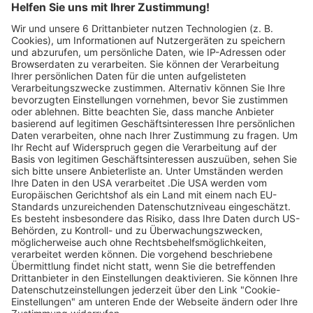
Legen Sie zum
Sind Sie am Ende
Mitbieten eine
der
Höchstgrenze für
Höchstbietende,
Ihr Gebot fest. Ein
werden Sie per E-
automatischer
Mail informiert
Bietagent bietet
und erhalten nach
für Sie bis zum
Zahlungseingang
Höchstgebot.
ein Zertifikat zum
Einlösen des
Angebots.