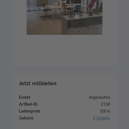
Jetzt mitbieten
Endet
Abgelaufen
Artikel-ID
2138
Ladenpreis
100 €
Gebote
0 Gebote