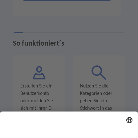
So funktioniert´s
Erstellen Sie ein
Nutzen Sie die
Benutzerkonto
Kategorien oder
oder melden Sie
geben Sie ein
sich mit Ihrer E-
Stichwort in das
Mail-Adresse an.
Suchfeld ein um
Angebote zu
entdecken.