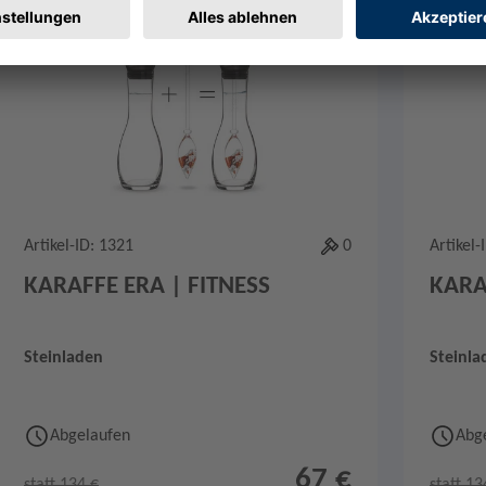
Merken
1
Artikel-ID: 1321
0
Artikel-
KARAFFE ERA | FITNESS
KARA
Steinladen
Steinla
Abgelaufen
Abg
67 €
statt 134 €
statt 13