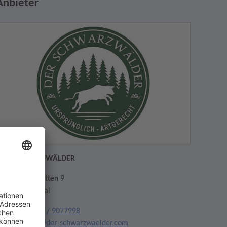
Anbieter
DER SCHWARZWÄLDER
n den Engematten 9
9286 Glottertal
elefon:
07684 / 9077998
mail:
stefan@der-schwarzwaelder.com