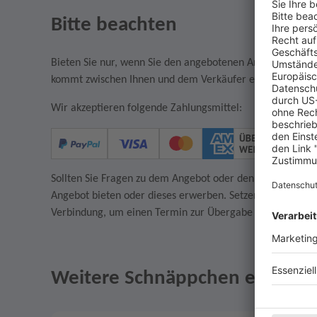
Bitte beachten
Bieten Sie nur, wenn Sie den angebotenen Artikel auch w
kommt zwischen Ihnen und dem Verkäufer ein rechtsgültige
Wir akzeptieren folgende Zahlungsmittel:
Sollten Sie Fragen zu dem Angebot oder den AGB des Verkä
Angebot bieten oder dieses erwerben. Setzen Sie sich in
Verbindung, um einen Termin zur Übergabe des Artikels z
Weitere Schnäppchen entdeck