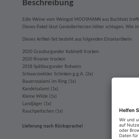
Beschreibung
Edle Weine vom Weingut MOOSMANN aus Buchholz treffen 
Dieses Paket lässt Genießerherzen höher schlagen. Wie i
Dieses Artikel-Set besteht aus folgenden Einzelartikeln:
2020 Grauburgunder Kabinett trocken
2020 Rivaner trocken
2018 Spätburgunder Rotwein
Schwarzwälder Schinken g.g.A. (2x)
Bauernsalami im Ring (1x)
Kandelsalami (1x)
Kleine Wilde (1x)
Landjäger (1x)
Rauchpeitschen (1x)
Lieferung nach Rücksprache!