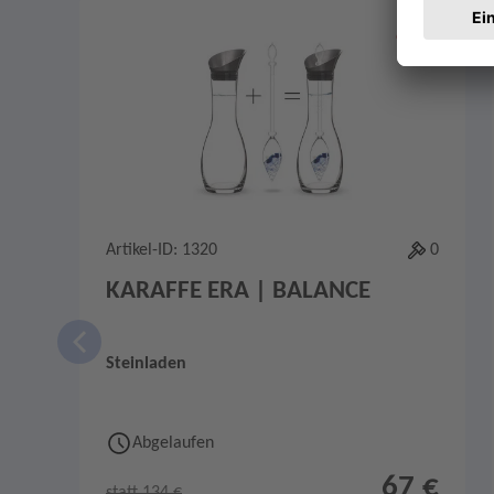
Angebote im Slider
Merken
1
Artikel-ID: 1320
0
KARAFFE ERA | BALANCE
Steinladen
Abgelaufen
67 €
statt 134 €