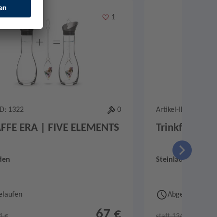
Merken
1
ID: 1322
0
Artikel-ID: 1334
FFE ERA | FIVE ELEMENTS
Trinkflasche 
den
Steinladen
elaufen
Abgelaufen
67 €
4 €
statt 134 €