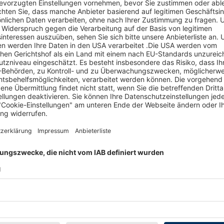
W
irklich kaufen möchten. Wenn Sie die Auktion gewinnen, dann
r Vertrag zustande, der Sie zum Kauf verpflichtet.
ufer haben, dann kontaktieren Sie diesen bevor Sie für das
nerhalb von 2 Wochen nach Kauf mit dem Verkäufer in
u vereinbaren.
en