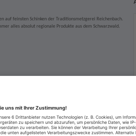
auf feinsten Schinken der Traditionsmetzgerei Reichenbach.
mmer alles absolut regionale Produkte aus dem Schwarzwald.
I
7
T
E