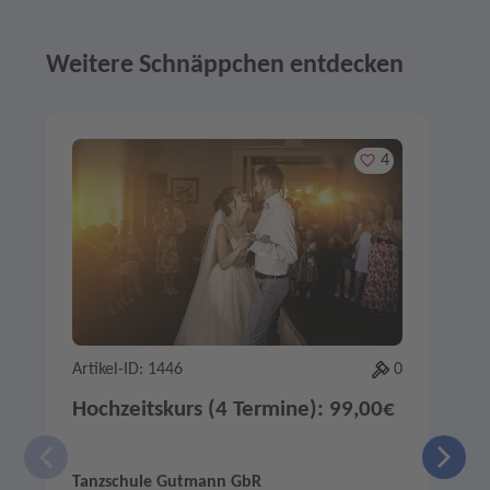
Weitere Schnäppchen entdecken
Angebote im Slider
Merken
4
Artikel-ID: 1446
0
A
Hochzeitskurs (4 Termine): 99,00€
Tanzschule Gutmann GbR
T