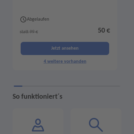
Abgelaufen
50 €
statt 99 €
s
Jetzt ansehen
4 weitere vorhanden
So funktioniert´s