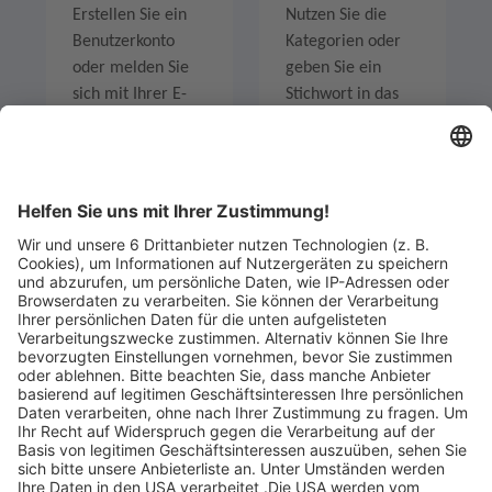
Erstellen Sie ein
Nutzen Sie die
Benutzerkonto
Kategorien oder
oder melden Sie
geben Sie ein
sich mit Ihrer E-
Stichwort in das
Mail-Adresse an.
Suchfeld ein um
Angebote zu
entdecken.
Legen Sie zum
Sind Sie am Ende
Mitbieten eine
der
Höchstgrenze für
Höchstbietende,
Ihr Gebot fest. Ein
werden Sie per E-
automatischer
Mail informiert
Bietagent bietet
und erhalten nach