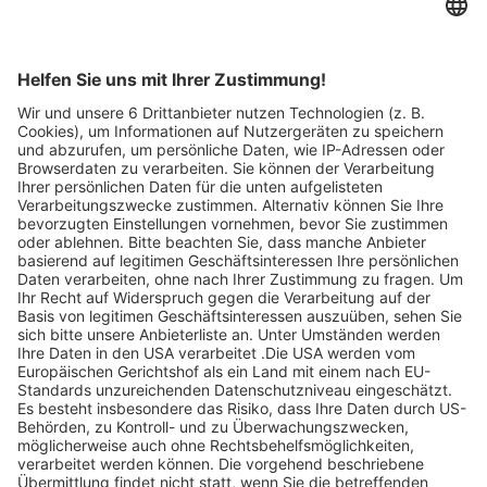
Angebote zu
entdecken.
Legen Sie zum
Sind Sie am Ende
Mitbieten eine
der
Höchstgrenze für
Höchstbietende,
Ihr Gebot fest. Ein
werden Sie per E-
automatischer
Mail informiert
Bietagent bietet
und erhalten nach
für Sie bis zum
Zahlungseingang
Höchstgebot.
ein Zertifikat zum
Einlösen des
Angebots.