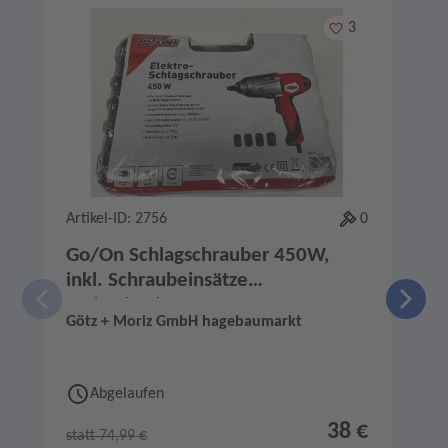
Merken
3
Artikel-ID: 2756
0
A
Go/On Schlagschrauber 450W,
inkl. Schraubeinsätze
17/19/21/22mm
Götz + Moriz GmbH hagebaumarkt
G
Abgelaufen
38 €
statt 74,99 €
s