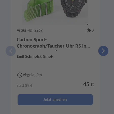
Artikel-ID: 2269
0
A
Carbon Sport-
Chronograph/Taucher-Uhr RS in
transparent. Beach-Box
Emil Schmolck GmbH
N
Abgelaufen
45 €
statt 89 €
s
Jetzt ansehen