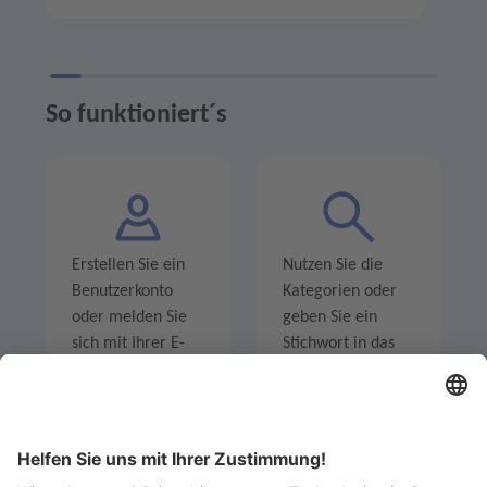
So funktioniert´s
Erstellen Sie ein
Nutzen Sie die
Benutzerkonto
Kategorien oder
oder melden Sie
geben Sie ein
sich mit Ihrer E-
Stichwort in das
Mail-Adresse an.
Suchfeld ein um
Angebote zu
entdecken.