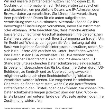
Legen Sie zum
Sind Sie am Ende
Mitbieten eine
der
Höchstgrenze für
Höchstbietende,
Ihr Gebot fest. Ein
werden Sie per E-
automatischer
Mail informiert
Bietagent bietet
und erhalten nach
für Sie bis zum
Zahlungseingang
Höchstgebot.
ein Zertifikat zum
Einlösen des
Angebots.