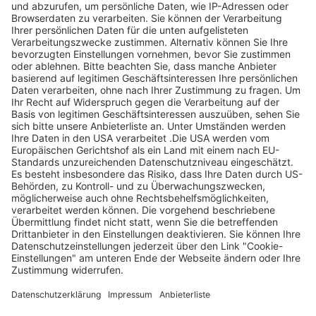
Legen Sie zum
Sind Sie am Ende
Mitbieten eine
der
Höchstgrenze für
Höchstbietende,
Ihr Gebot fest. Ein
werden Sie per E-
automatischer
Mail informiert
Bietagent bietet
und erhalten nach
für Sie bis zum
Zahlungseingang
Höchstgebot.
ein Zertifikat zum
Einlösen des
Angebots.