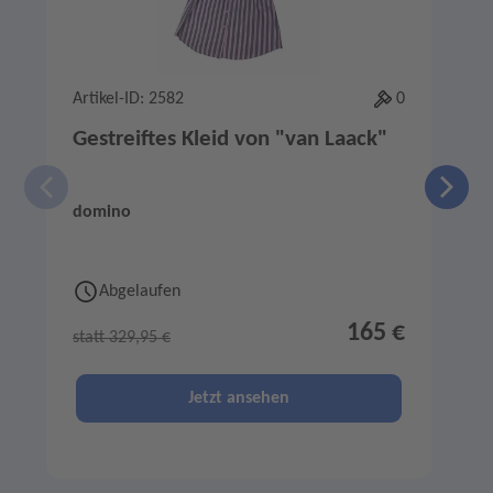
Artikel-ID: 2582
0
A
Gestreiftes Kleid von "van Laack"
domino
C
Abgelaufen
165 €
statt 329,95 €
s
Jetzt ansehen