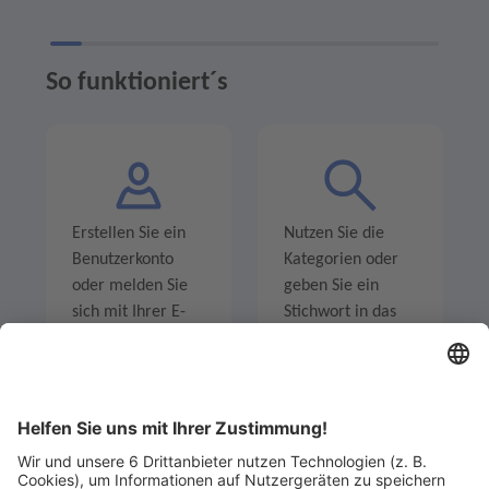
So funktioniert´s
Erstellen Sie ein
Nutzen Sie die
Benutzerkonto
Kategorien oder
oder melden Sie
geben Sie ein
sich mit Ihrer E-
Stichwort in das
Mail-Adresse an.
Suchfeld ein um
Angebote zu
entdecken.