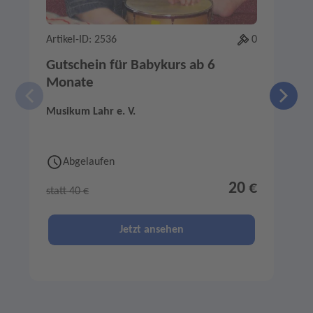
Artikel-ID: 2536
0
A
Gutschein für Babykurs ab 6
Monate
Musikum Lahr e. V.
B
Abgelaufen
20 €
statt 40 €
s
Jetzt ansehen