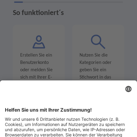
So funktioniert´s
Erstellen Sie ein
Nutzen Sie die
Benutzerkonto
Kategorien oder
oder melden Sie
geben Sie ein
sich mit Ihrer E-
Stichwort in das
Mail-Adresse an.
Suchfeld ein um
Angebote zu
entdecken.