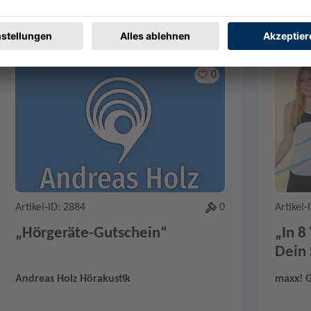
en
Merken
0
Artikel-ID: 2884
0
Artikel-
„Hörgeräte-Gutschein“
„In 8
Dein
kom
Andreas Holz Hörakustik
maxx! 