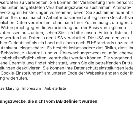
ufer haben, dann kontaktieren Sie diesen bevor Sie für das
nerhalb von 2 Wochen nach Kauf mit dem Verkäufer in
u vereinbaren.
R
H
7
T
E
W