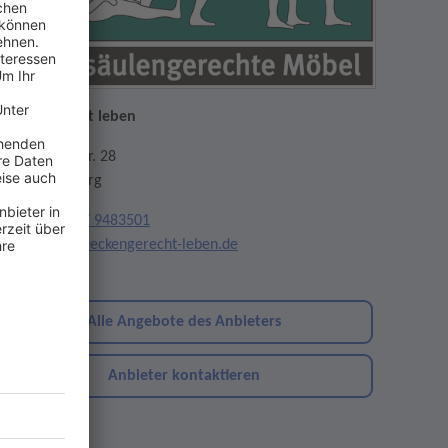
ückengerecht leben
aselwanderstr. 28
7652 Offenburg
elefon:
0781 / 9483501
mail:
info@rueckengerecht-leben.de
ebsite
Alle Angebote des Anbieters
Anbieter kontaktieren