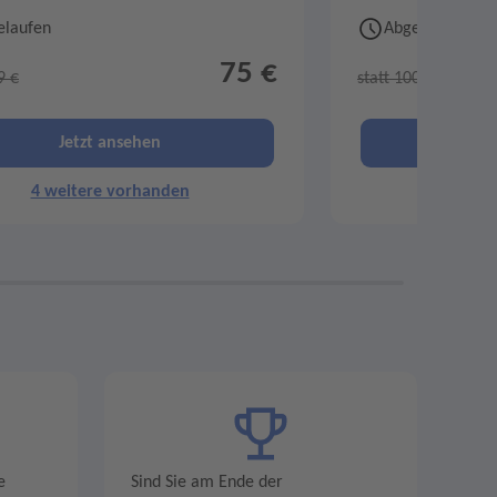
elaufen
Abgelaufen
75 €
9 €
statt 100 €
Jetzt ansehen
Je
4 weitere vorhanden
4 weit
e
Sind Sie am Ende der