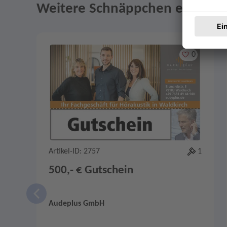
Weitere Schnäppchen entdeck
Angebote im Slider
Merken
0
Artikel-ID: 2757
1
500,- € Gutschein
Audeplus GmbH