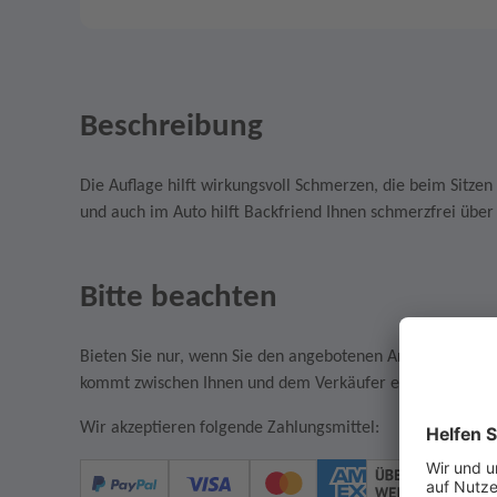
Beschreibung
Die Auflage hilft wirkungsvoll Schmerzen, die beim Sitzen
und auch im Auto hilft Backfriend Ihnen schmerzfrei über 
Bitte beachten
Bieten Sie nur, wenn Sie den angebotenen Artikel auch w
kommt zwischen Ihnen und dem Verkäufer ein rechtsgültige
Wir akzeptieren folgende Zahlungsmittel: