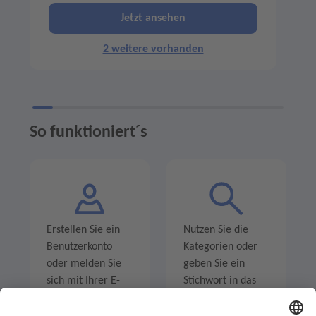
Jetzt ansehen
2 weitere vorhanden
So funktioniert´s
Erstellen Sie ein
Nutzen Sie die
Benutzerkonto
Kategorien oder
oder melden Sie
geben Sie ein
sich mit Ihrer E-
Stichwort in das
Mail-Adresse an.
Suchfeld ein um
Angebote zu