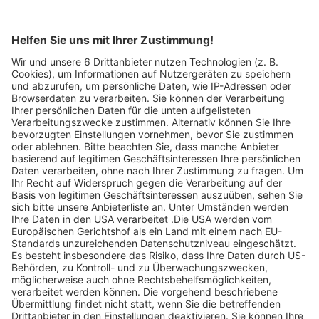
entdecken.
Legen Sie zum
Sind Sie am Ende
Mitbieten eine
der
Höchstgrenze für
Höchstbietende,
Ihr Gebot fest. Ein
werden Sie per E-
automatischer
Mail informiert
Bietagent bietet
und erhalten nach
für Sie bis zum
Zahlungseingang
Höchstgebot.
ein Zertifikat zum
Einlösen des
Angebots.