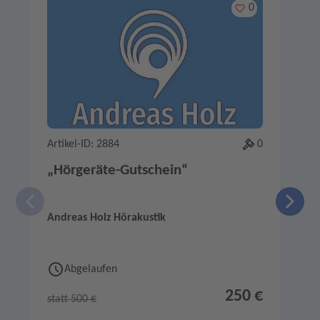
Merken
0
Artikel-ID: 2884
0
A
„Hörgeräte-Gutschein“
Andreas Holz Hörakustik
P
Abgelaufen
250 €
statt 500 €
s