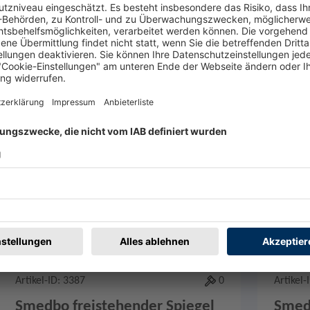
en
Merken
0
Artikel-ID: 3387
0
Artikel-
Smedbo freistehender Spiegel
Smed