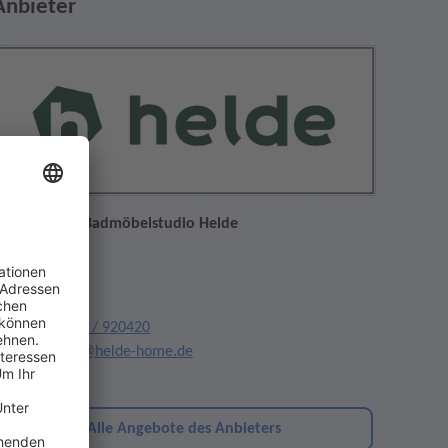
Anbieter
üchen- und Badmöbelstudio Helde
ewerbestr. 1
9361 Sasbach
elefon:
07642 / 920420
mail:
l.helde@helde-home.de
ebsite
Alle Angebote des Anbieters