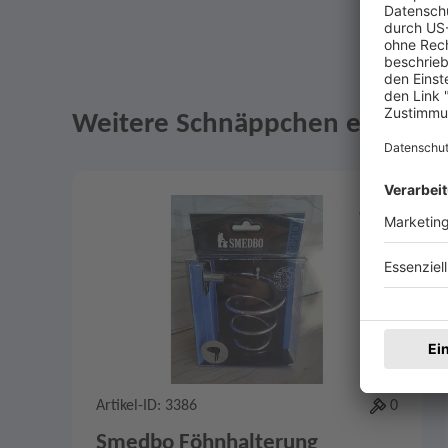
Weitere Schnäppchen entdeck
Angebote im Slider
Merken
2
Artikel-ID: 3386
0
Smedbo Föhnhalterung