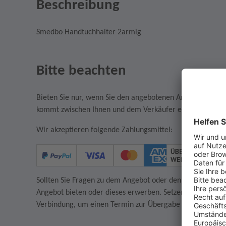
Beschreibung
Smedbo Handtuchhalter 2armig
Bitte beachten
Bieten Sie nur, wenn Sie den angebotenen Artikel auch w
kommt zwischen Ihnen und dem Verkäufer ein rechtsgültige
Wir akzeptieren folgende Zahlungsmittel:
Sollten Sie Fragen zu dem Angebot oder den AGB des Verkä
Angebot bieten oder dieses erwerben. Setzen Sie sich in
Verbindung, um einen Termin zur Übergabe des Artikels z