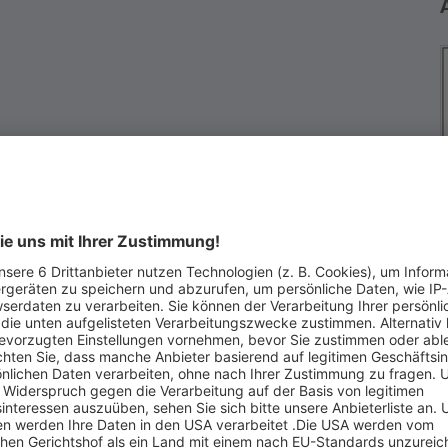
irklich kaufen möchten. Wenn Sie die Auktion gewinnen, dann
r Vertrag zustande, der Sie zum Kauf verpflichtet.
K
G
7
T
E
ufer haben, dann kontaktieren Sie diesen bevor Sie für das
W
nerhalb von 2 Wochen nach Kauf mit dem Verkäufer in
u vereinbaren.