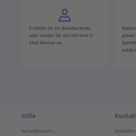
Erstellen Sie ein Benutzerkonto
Nutzen
oder melden Sie sich mit Ihrer E-
geben S
Mail-Adresse an.
Suchfe
entdec
Page Footer
Hilfe
Kontak
So funktioniert´s
Kontaktfo