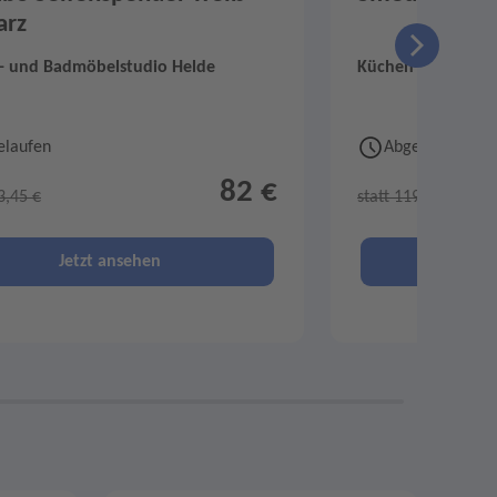
arz
- und Badmöbelstudio Helde
Küchen- und Badm
elaufen
Abgelaufen
82 €
3,45 €
statt 119,95 €
Jetzt ansehen
Je