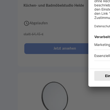
Küchen- und Badmöbelstudio Helde
Abgelaufen
33 €
statt 64,45 €
Jetzt ansehen
Merken
2