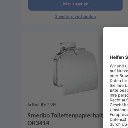
Jetzt ansehen
2 weitere vorhanden
Merken
2
Artikel-ID: 3885
0
Smedbo Toilettenpapierhalter
OK3414