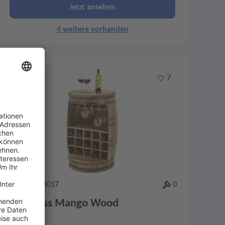
Jetzt ansehen
4 weitere vorhanden
Merken
7
Artikel-ID: 4017
0
Bar - Fass Mango Wood