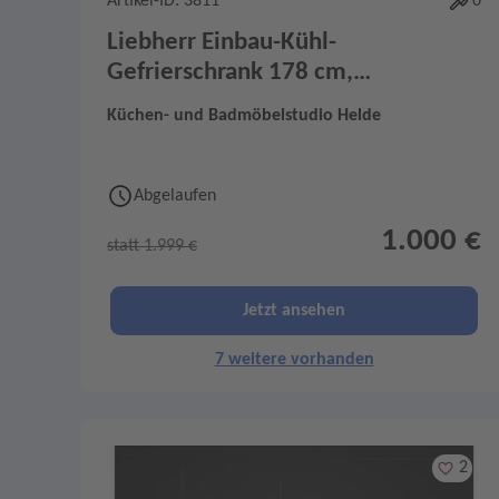
Artikel-ID: 3811
0
Liebherr Einbau-Kühl-
Gefrierschrank 178 cm,
IRCBNDi5123-22
Küchen- und Badmöbelstudio Helde
Abgelaufen
1.000 €
statt 1.999 €
Jetzt ansehen
7 weitere vorhanden
Merken
2