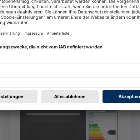
V68YHL4B0
Küchen- und Badmöbelstudio Helde
Abgelaufen
1.055 €
statt 2.109 €
Jetzt ansehen
1 weiteres vorhanden
Merken
5