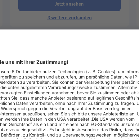
Jetzt ansehen
3 weitere vorhanden
Merken
0
Artikel-ID: 3866
0
Neff Downdraft -
Induktionskochstelle 80cm,