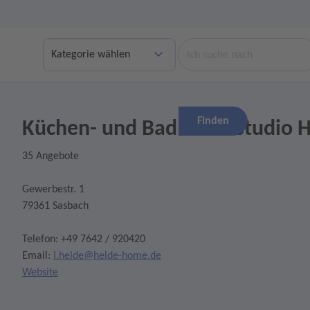
Suche
Finden
Küchen- und Badmöbelstudio H
35 Angebote
Gewerbestr. 1
79361 Sasbach
Telefon: +49 7642 / 920420
Email:
l.helde@helde-home.de
Website