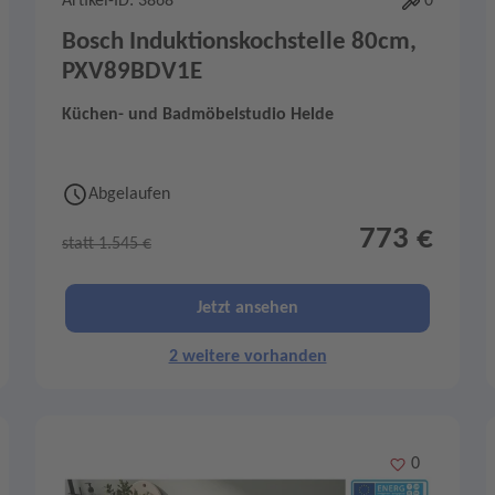
Artikel-ID: 3868
0
Bosch Induktionskochstelle 80cm,
PXV89BDV1E
Küchen- und Badmöbelstudio Helde
Abgelaufen
773 €
statt 1.545 €
Jetzt ansehen
2 weitere vorhanden
Merken
0