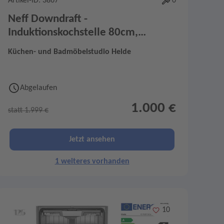
Artikel-ID: 3867
0
Neff Downdraft -
Induktionskochstelle 80cm,
V58YHQ4B0
Küchen- und Badmöbelstudio Helde
Abgelaufen
1.000 €
statt 1.999 €
Jetzt ansehen
1 weiteres vorhanden
Merken
10