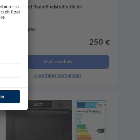
Küchen- und Badmöbelstudio Helde
Abgelaufen
250 €
statt 499 €
Jetzt ansehen
1 weiteres vorhanden
Merken
1