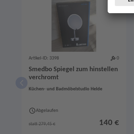
Merken
1
Artikel-ID: 3398
0
Smedbo Spiegel zum hinstellen
verchromt
Küchen- und Badmöbelstudio Helde
Abgelaufen
140 €
statt 279,45 €