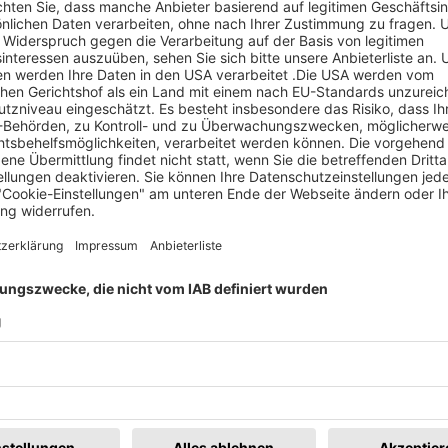
R
u vereinbaren.
H
7
T
E
W
en