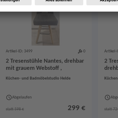
Merken
0
Artikel-ID: 3499
0
Artikel-
2 Tresenstühle Nantes, drehbar
2 Tre
mit grauem Webstoff ,
dreh
Küchen- und Badmöbelstudio Helde
Küchen
Abgelaufen
Abg
299 €
statt 598 €
statt 72