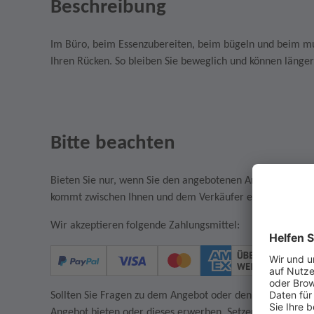
Beschreibung
Im Büro, beim Essenzubereiten, beim bügeln und beim musiz
Ihren Rücken. So bleiben Sie beweglich und können länger
Bitte beachten
Bieten Sie nur, wenn Sie den angebotenen Artikel auch w
kommt zwischen Ihnen und dem Verkäufer ein rechtsgültige
Wir akzeptieren folgende Zahlungsmittel:
Sollten Sie Fragen zu dem Angebot oder den AGB des Verkä
Angebot bieten oder dieses erwerben. Setzen Sie sich in