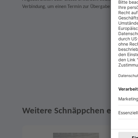
Verbindung, um einen Termin zur Übergabe des Artikels z
Weitere Schnäppchen entdeck
Angebote im Slider