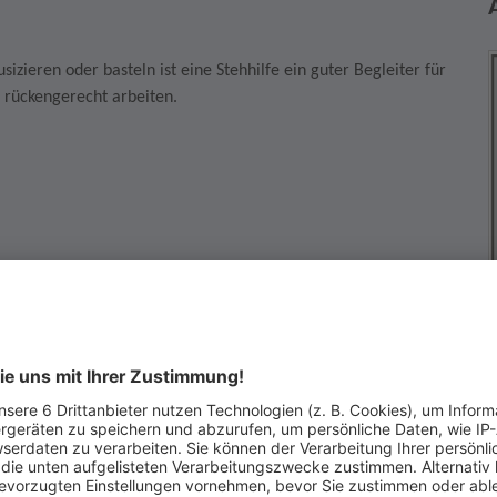
ieren oder basteln ist eine Stehhilfe ein guter Begleiter für
 rückengerecht arbeiten.
irklich kaufen möchten. Wenn Sie die Auktion gewinnen, dann
r Vertrag zustande, der Sie zum Kauf verpflichtet.
ufer haben, dann kontaktieren Sie diesen bevor Sie für das
nerhalb von 2 Wochen nach Kauf mit dem Verkäufer in