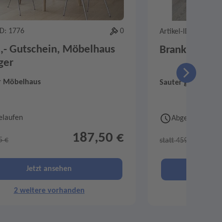
ID: 1776
0
Artikel-ID: 3757
,- Gutschein, Möbelhaus
Brank Grazi, 
ger
er Möbelhaus
Sauter grün erle
elaufen
Abgelaufen
187,50 €
5 €
statt 459 €
Jetzt ansehen
Je
2 weitere vorhanden
1 weit