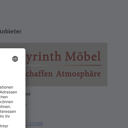
Anbieter
abyrinth Möbel
aiserstraße 37
7933 Lahr
elefon:
07821 / 271105