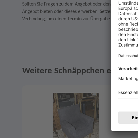
Sollten Sie Fragen zu dem Angebot oder den AGB des Verkä
Angebot bieten oder dieses erwerben. Setzen Sie sich in
Verbindung, um einen Termin zur Übergabe des Artikels z
Weitere Schnäppchen entdeck
Angebote im Slider
Merken
4