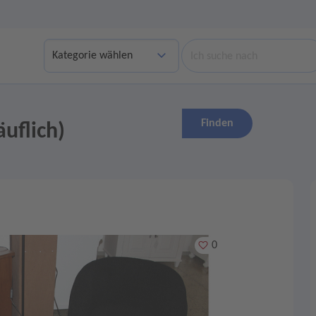
Suche
Finden
äuflich)
Merken
0