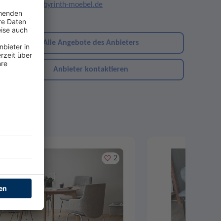
mail:
info@labyrinth-moebel.de
ebsite
Alle Angebote des Anbieters
Anbieter kontaktieren
Merken
2