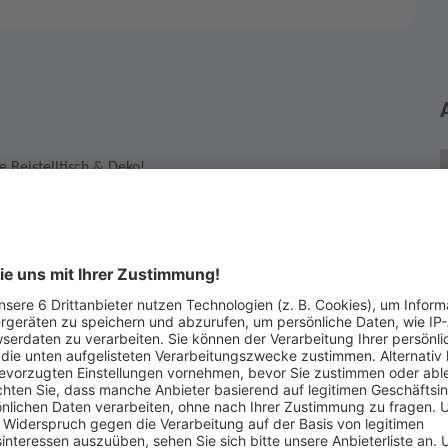
e Beistelltisch & Deko!
irklich kaufen möchten. Wenn Sie die Auktion gewinnen, dann
r Vertrag zustande, der Sie zum Kauf verpflichtet.
L
K
7
T