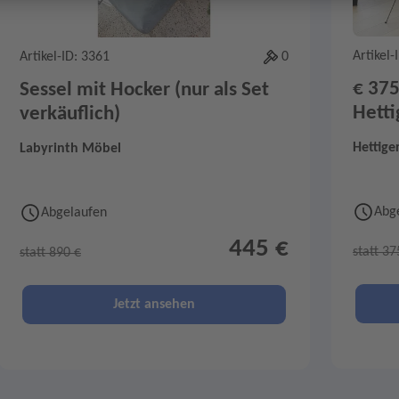
Artikel-
Artikel-ID: 3361
0
€ 375
Sessel mit Hocker (nur als Set
Hetti
verkäuflich)
Hettig
Labyrinth Möbel
Abg
Abgelaufen
445 €
statt 37
statt 890 €
Jetzt ansehen