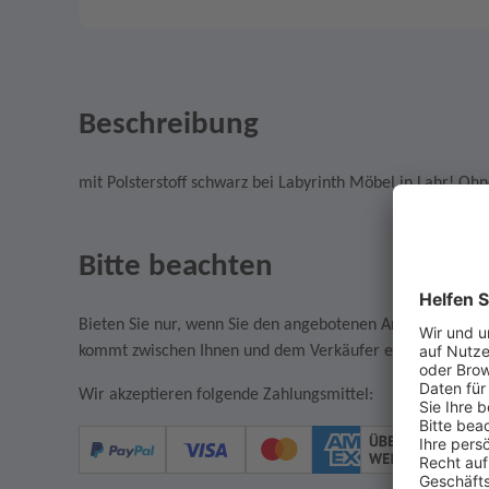
Beschreibung
mit Polsterstoff schwarz bei Labyrinth Möbel in Lahr! Ohn
Bitte beachten
Bieten Sie nur, wenn Sie den angebotenen Artikel auch w
kommt zwischen Ihnen und dem Verkäufer ein rechtsgültige
Wir akzeptieren folgende Zahlungsmittel: