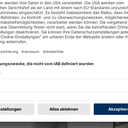
E
ufer haben, dann kontaktieren Sie diesen bevor Sie für das
W
nerhalb von 2 Wochen nach Kauf mit dem Verkäufer in
u vereinbaren.
en
Merken
2